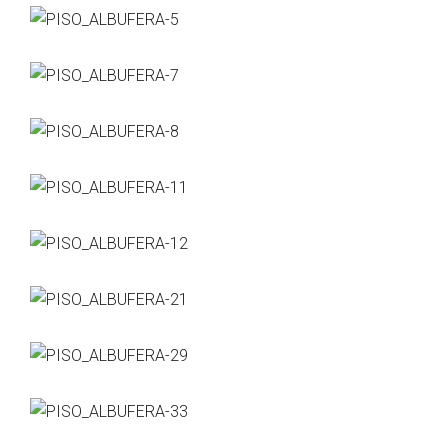
Albufera
analizar el proyecto: si es una vivienda particular; si es
–
un negocio y qué tipo de negocio con sus necesidades
Alicante
técnicas y funcionales; la iluminación es un apartado
fundamental también para el acabado final y la
ubicación y características del local o espacio (luz
natural, proporción de los espacios…) son puntos
fundamentales para que el resultado final sea lo más
perfecto posible.
Tanto en revestimientos para obra como en mobiliario
huyo de productos que imitan a otros, apuesto
siempre por materiales nobles en todas sus versiones,
maderas, piedras, hierro, cemento, etc en diferentes
acabados, dependiendo del estilo que se quiera
alcanzar. Estos elementos dotan al espacio de una
atemporalidad que está por encima de cualquier moda