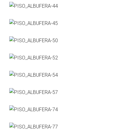
pasajera y llevan con gran dignidad el paso del tiempo.
También intento unificar lo máximo posible en cuanto a
materiales, me horroriza el utilizar muchos de ellos a la
vez. La base de cualquier espacio: cuanto más
uniforme, mejor. De esta forma, cuando ubiquemos el
mobiliario resaltarán las piezas que realmente tienen
que destacar. Siguiendo este principio de
atemporalidad fuera de modas, lo mismo ocurre con
el mobiliario y con la carta de color a utilizar, apuesto
por colores neutros, naturales, beig, cremas, tostados,
grises, tonos piedras, blancos… aportan naturalidad,
consiguen ambientes relajados, cálidos y frescos.
Por tanto, considero que la naturalidad es el elemento
que más se ajusta a mi estilo, algo fundamental para
crear espacios acogedores con cierto halo de