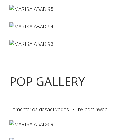
POP GALLERY
en
Comentarios desactivados
•
by adminweb
POP
GALLERY