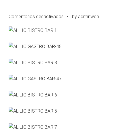
en
Comentarios desactivados
•
by adminweb
Al
Lío
BistroBar