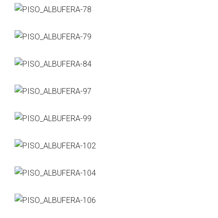
exotismo que puede aportar alguna pieza especial ya
sea alguna antigüedad, alguna pincelada étnica o
vintage. Me suministro de diferentes proveedores,
importadores, artesanos que trabajan a medida,
pequeñas tiendas que encuentro en mis viajes con
detalles curiosos no estandarizados y reconocidos
anticuarios. También hago diseños y los personalizo al
cliente ejecutándolos en la propia obra o con los
artesanos con los que trabajo.
El trato con el clientes es otro aspecto fundamental
que, al igual que mi trabajo, intento cuidar hasta el más
mínimo detalle. Empatizo muchísimo con ellos, les
escucho atentamente para intentar superar sus
expectativas, y a día de hoy puedo estar orgullosa ya
que incluso mantengo una amistad personal con