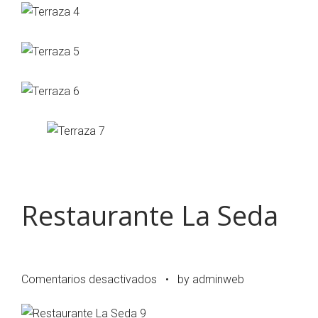
Restaurante La Seda
en
Comentarios desactivados
•
by adminweb
Restaurante