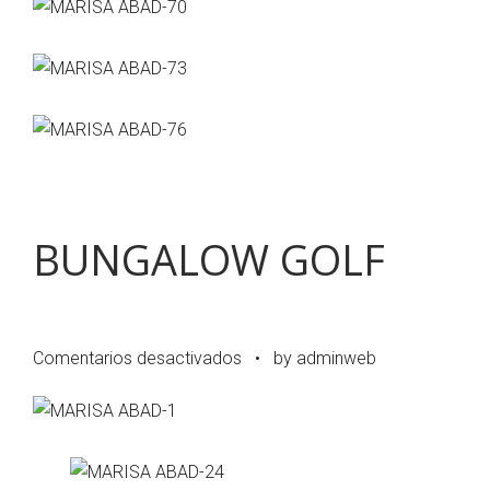
BUNGALOW GOLF
en
Comentarios desactivados
•
by adminweb
BUNGALOW
GOLF