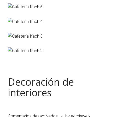
Decoración de
interiores
en
Comentarios desactivados
•
by adminweb