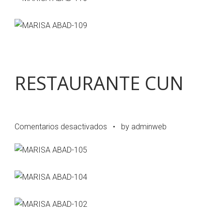
RESTAURANTE CUN
en
Comentarios desactivados
•
by adminweb
RESTAURANTE
CUN